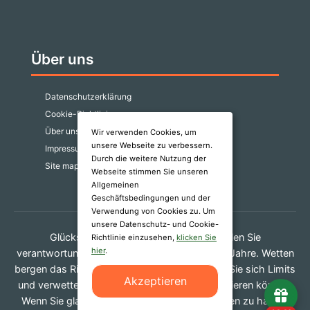
Über uns
Datenschutzerklärung
Cookie-Richtlinie
Über uns
Wir verwenden Cookies, um
unsere Webseite zu verbessern.
Impressum
Durch die weitere Nutzung der
Site map
Webseite stimmen Sie unseren
Allgemeinen
Geschäftsbedingungen und der
Verwendung von Cookies zu. Um
unsere Datenschutz- und Cookie-
Glücksspiel kann süchtig machen. Spielen Sie
Richtlinie einzusehen,
klicken Sie
hier
.
verantwortungsvoll. Nur für Personen über 18 Jahre. Wetten
bergen das Risiko finanzieller Verluste. Setzen Sie sich Limits
Akzeptieren
und verwetten Sie kein Geld, das Sie nicht verlieren können.
Wenn Sie glauben, ein Problem mit dem Spielen zu haben,